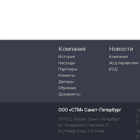
Компания
Новости
История
Компания
Награды
Ж/д перевозки
Партнеры
ВЭД
Клиенты
Дилеры
Обучение
Документы
ООО «СТМ» Санкт-Петербург
Т
197022
,
Россия
,
Санкт-Петербург
,
ул. Академика Павлова, 5,
БЦ Ривер Хауз
,
6-й этаж
Т