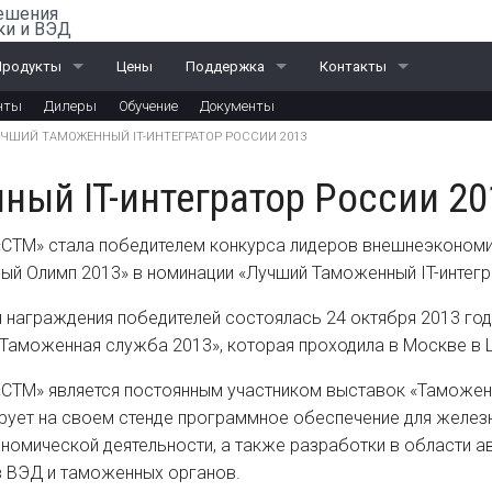
ешения
ки и ВЭД
Продукты
Цены
Поддержка
Контакты
нты
Дилеры
Обучение
Документы
ail-Офис
Скачать «Ассистент»
Санкт-Петербург
ЧШИЙ ТАМОЖЕННЫЙ IT-ИНТЕГРАТОР РОССИИ 2013
ВЭД
Москва
ый IT-интегратор России 20
ЭД и ПИ
Калининград
«СТМ» стала победителем конкурса лидеров внешнеэкономи
Интеграционные проекты
Дилеры
ый Олимп 2013» в номинации «Лучший Таможенный IT-интегр
 награждения победителей состоялась 24 октября 2013 го
«Таможенная служба 2013», которая проходила в Москве в 
«СТМ» является постоянным участником выставок «Таможен
рует на своем стенде программное обеспечение для желе
номической деятельности, а также разработки в области а
в ВЭД и таможенных органов.