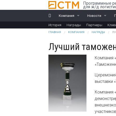
Перейти к основному содержанию
Программные р
для ж/д логисти
Компания
Новости
История
Награды
Партнеры
Клие
История
Компания
R
Вы здесь
ГЛАВНАЯ
КОМПАНИЯ
НАГРАДЫ
ЛУ
Награды
Ж/д перевозки
Лучший таможенн
Партнеры
ВЭД
Компания 
Клиенты
«Таможенн
Дилеры
Церемония
выставки 
Обучение
Компания 
Документы
демонстри
внешнеэко
участнико