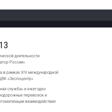
13
ческой деятельности
атор России».
да в рамках XIV международной
ЦВК «Экспоцентр».
ная служба» и ежегодно
знодорожных перевозок и
втоматизации взаимодействия