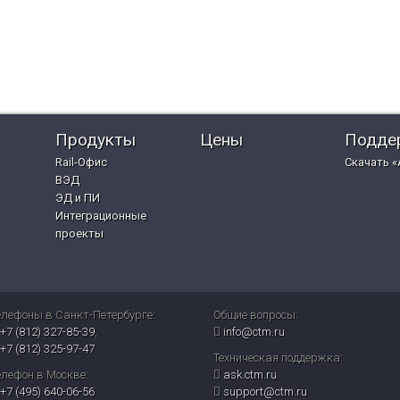
Продукты
Цены
Подде
Rail-Офис
Скачать «
ВЭД
ЭД и ПИ
Интеграционные
проекты
елефоны в Санкт-Петербурге:
Общие вопросы:
+7 (812) 327-85-39
,
info@ctm.ru
+7 (812) 325-97-47
Техническая поддержка:
елефон в Москве:
ask.ctm.ru
+7 (495) 640-06-56
support@ctm.ru