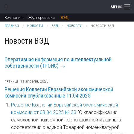
Перейти к основному содержанию
МЕНЮ
Компания
Ж/д перевозки
ВЭД
Компания
Вы здесь
ГЛАВНАЯ
НОВОСТИ
ВЭД
НОВОСТИ
НОВОСТИ ВЭД
Новости
Новости ВЭД
Продукты
Оперативная информация по интеллектуальной
Цены
собственности (ТРОИС) →
Поддержка
пятница, 11 апреля, 2025
Контакты
Решения Коллегии Евразийской экономической
комиссии опубликованные 11.04.2025
Решение Коллегии Евразийской экономической
комиссии от 08.04.2025 № 33
"О классификации
самоходной подземной горно-шахтной машины в
соответствии с единой Товарной номенклатурой