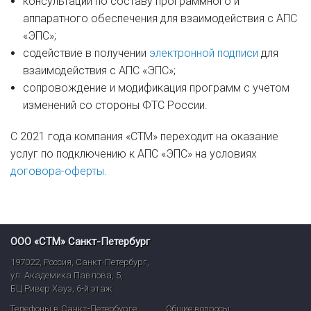
консультации по составу программного и
аппаратного обеспечения для взаимодействия с АПС
«ЭПС»;
содействие в получении
электронной подписи
для
взаимодействия с АПС «ЭПС»;
сопровождение и модификация программ с учетом
изменений со стороны ФТС России.
С 2021 года компания «СТМ» переходит на оказание
услуг по подключению к АПС «ЭПС» на условиях
договора-оферты.
ООО «СТМ» Санкт-Петербург
197022
,
Россия
,
Санкт-Петербург
,
ул. Академика Павлова, 5,
БЦ Ривер Хауз
,
6-й этаж
Телефоны в Санкт-Петербурге:
Общие вопросы: