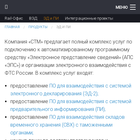
Перейти к основному содержанию
МЕНЮ
Rail-Офис
ВЭД
ЭД и ПИ
Интеграционные проекты
Компания
Вы здесь
ГЛАВНАЯ
ПРОДУКТЫ
ЭД И ПИ
Новости
Компания «СТМ» предлагает полный комплекс услуг по
Продукты
подключению к автоматизированному программному
средству «Электронное представление сведений» (АПС
Цены
«ЭПС») и организации электронного взаимодействия с
ФТС России. В комплекс услуг входят:
Поддержка
предоставление
ПО для взаимодействия с системой
Контакты
электронного декларирования (ЭД-2);
предоставление
ПО для взаимодействия с системой
предварительного информирования (ПИ);
предоставление
ПО для взаимодействия складов
временного хранения (СВХ) с таможенными
органами;