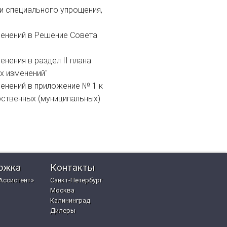
и специального упрощения,
менений в Решение Совета
енения в раздел II плана
х изменений"
менений в приложение № 1 к
ственных (муниципальных)
ржка
Контакты
Ассистент»
Санкт-Петербург
Москва
Калининград
Дилеры