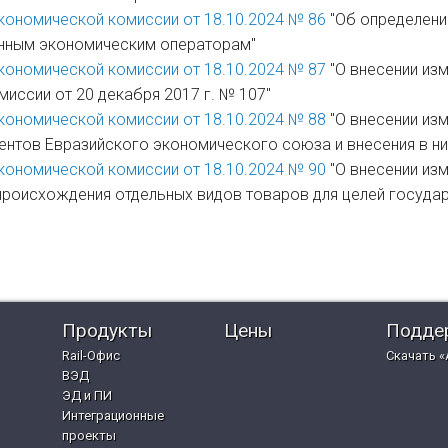
кономической комиссии от 18.10.2024 № 86
"Об определени
нным экономическим операторам"
кономической комиссии от 18.10.2024 № 87
"О внесении из
иссии от 20 декабря 2017 г. № 107"
кономической комиссии от 18.10.2024 № 88
"О внесении изм
ентов Евразийского экономического союза и внесения в ни
кономической комиссии от 18.10.2024 № 90
"О внесении из
происхождения отдельных видов товаров для целей государ
Продукты
Цены
Подде
Rail-Офис
Скачать «
ВЭД
ЭД и ПИ
Интеграционные
проекты