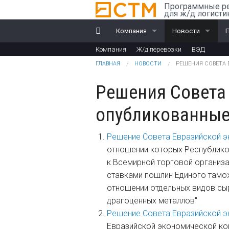
Перейти к основному содержанию
Программные р
для ж/д логисти
Компания
Новости
Компания
Ж/д перевозки
ВЭД
История
Компания
R
Вы здесь
ГЛАВНАЯ
НОВОСТИ
РЕШЕНИЯ СОВЕТА 
Награды
Ж/д перевозки
Решения Совета
Партнеры
ВЭД
опубликованные 
Клиенты
Решение Совета Евразийской э
Дилеры
отношении которых Республикой
к Всемирной торговой организа
Обучение
ставками пошлин Единого тамо
отношении отдельных видов сы
Документы
драгоценных металлов"
Решение Совета Евразийской э
Евразийской экономической ком