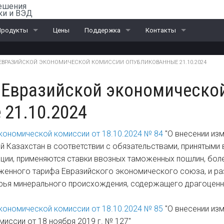
ешения
ки и ВЭД
Продукты
Цены
Поддержка
Контакты
ail-Офис
Скачать «Ассистент»
Санкт-Петербург
ЕВРАЗИЙСКОЙ ЭКОНОМИЧЕСКОЙ КОМИССИИ ОПУБЛИКОВАННЫЕ 21.10.2024
ВЭД
Москва
 Евразийской экономическо
ЭД и ПИ
Калининград
21.10.2024
Интеграционные проекты
Дилеры
кономической комиссии от 18.10.2024 № 84
"О внесении изм
 Казахстан в соответствии с обязательствами, принятыми 
ции, применяются ставки ввозных таможенных пошлин, бол
женного тарифа Евразийского экономического союза, и ра
рья минерального происхождения, содержащего драгоценн
кономической комиссии от 18.10.2024 № 85
"О внесении из
иссии от 18 ноября 2019 г. № 127"