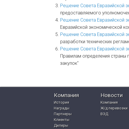
Решение Совета Евразийской э
предоставляемого уполномоче
Решение Совета Евразийской э
Евразийской экономической ком
Решение Совета Евразийской э
разработки технических реглам
Решение Совета Евразийской э
Правилам определения страны 
закупок"
Компания
Новости
История
Компания
Награды
Ж/д перевозки
Партнеры
ВЭД
Клиенты
Дилеры