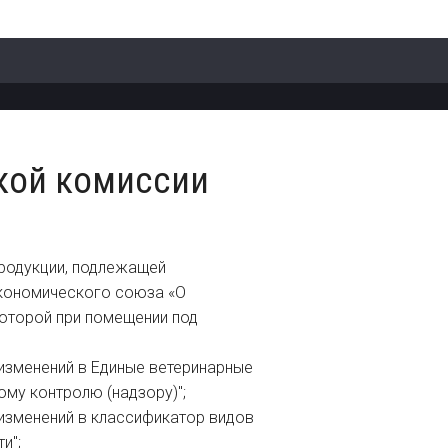
кой комиссии
продукции, подлежащей
экономического союза «О
которой при помещении под
изменений в Единые ветеринарные
му контролю (надзору)";
изменений в классификатор видов
и";