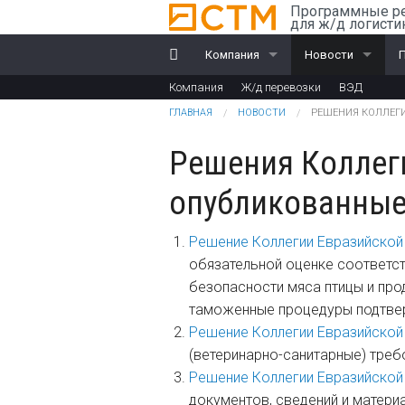
Перейти к основному содержанию
Программные р
для ж/д логисти
Компания
Новости
Компания
Ж/д перевозки
ВЭД
История
Компания
R
Вы здесь
ГЛАВНАЯ
НОВОСТИ
РЕШЕНИЯ КОЛЛЕГ
Награды
Ж/д перевозки
Решения Коллег
Партнеры
ВЭД
опубликованные 
Клиенты
Решение Коллегии Евразийской
Дилеры
обязательной оценке соответс
безопасности мяса птицы и про
Обучение
таможенные процедуры подтвер
Решение Коллегии Евразийской
Документы
(ветеринарно-санитарные) треб
Решение Коллегии Евразийской
документов, сведений и матери