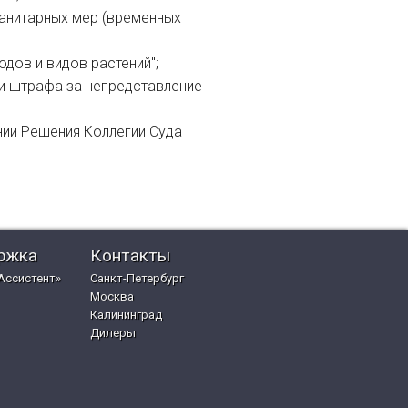
санитарных мер (временных
одов и видов растений";
и штрафа за непредставление
нии Решения Коллегии Суда
ржка
Контакты
Ассистент»
Санкт-Петербург
Москва
Калининград
Дилеры