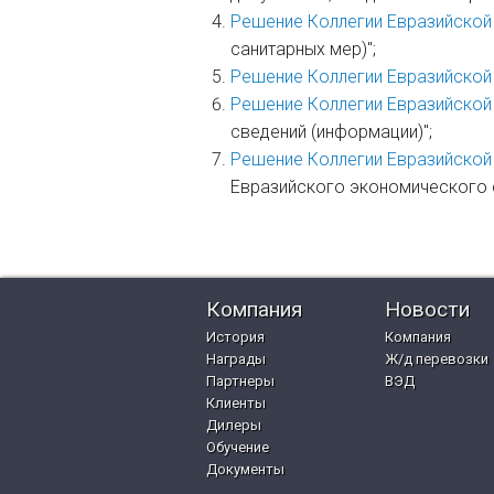
Решение Коллегии Евразийской
санитарных мер)";
Решение Коллегии Евразийской
Решение Коллегии Евразийской
сведений (информации)";
Решение Коллегии Евразийской
Евразийского экономического с
Компания
Новости
История
Компания
Награды
Ж/д перевозки
Партнеры
ВЭД
Клиенты
Дилеры
Обучение
Документы