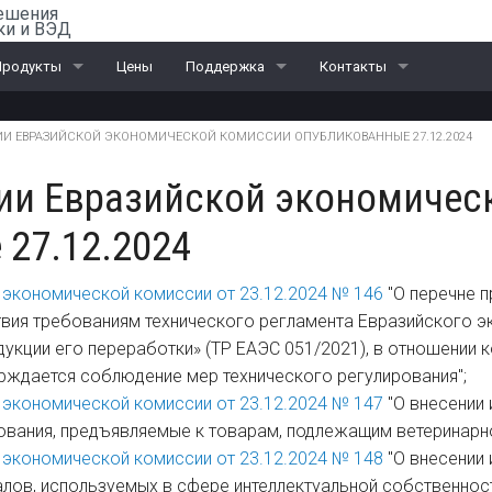
ешения
ки и ВЭД
Продукты
Цены
Поддержка
Контакты
ail-Офис
Скачать «Ассистент»
Санкт-Петербург
ИИ ЕВРАЗИЙСКОЙ ЭКОНОМИЧЕСКОЙ КОМИССИИ ОПУБЛИКОВАННЫЕ 27.12.2024
ВЭД
Москва
ии Евразийской экономичес
ЭД и ПИ
Калининград
27.12.2024
Интеграционные проекты
Дилеры
 экономической комиссии от 23.12.2024 № 146
"О перечне 
твия требованиям технического регламента Евразийского 
дукции его переработки» (ТР ЕАЭС 051/2021), в отношении 
ждается соблюдение мер технического регулирования";
 экономической комиссии от 23.12.2024 № 147
"О внесении 
ования, предъявляемые к товарам, подлежащим ветеринарно
 экономической комиссии от 23.12.2024 № 148
"О внесении 
алов, используемых в сфере интеллектуальной собственност