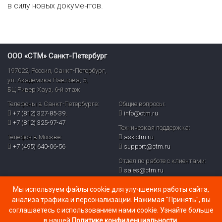
в силу новых документов.
ООО «СТМ» Санкт-Петербург
197022
,
Россия
,
Санкт-Петербург
,
ул. Академика Павлова, 5,
БЦ Ривер Хауз
,
6-й этаж
Телефоны в Санкт-Петербурге:
Общие вопросы:
+7 (812) 327-85-39
,
info@ctm.ru
+7 (812) 325-97-47
Техническая поддержка:
Телефон в Москве:
ask.ctm.ru
+7 (495) 640-06-56
support@ctm.ru
Отдел по работе с клиентами:
sales@ctm.ru
© ООО «СТМ» 2026
Мы используем файлы cookie для улучшения работы сайта,
Политика обработки персональных данных и реализуемых
анализа трафика и персонализации. Нажимая "Принять", вы
требований к их защите в ООО «СТМ» (PDF)
соглашаетесь с использованием нами cookie. Узнайте больше
в нашей
Политике конфиденциальности
.