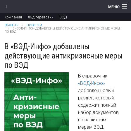
Перейти к основному содержанию
МЕНЮ
Компания
Ж/д перевозки
ВЭД
Компания
Вы здесь
ГЛАВНАЯ
НОВОСТИ
В «ВЭД-ИНФО» ДОБАВЛЕНЫ ДЕЙСТВУЮЩИЕ АНТИКРИЗИСНЫЕ МЕРЫ
ПО ВЭД
Новости
В «ВЭД-Инфо» добавлены
Продукты
действующие антикризисные меры
Цены
по ВЭД
Поддержка
В справочник
«ВЭД‑Инфо»
Контакты
добавлен новый
раздел, который
содержит полный
набор документов
по защитным
мерам ВЭД,