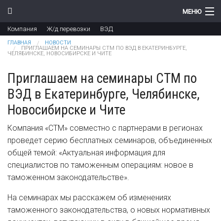
Перейти к основному содержанию
МЕНЮ
Компания
Ж/д перевозки
ВЭД
Компания
Вы здесь
ГЛАВНАЯ
НОВОСТИ
ПРИГЛАШАЕМ НА СЕМИНАРЫ СТМ ПО ВЭД В ЕКАТЕРИНБУРГЕ,
ЧЕЛЯБИНСКЕ, НОВОСИБИРСКЕ И ЧИТЕ
Новости
Приглашаем на семинары СТМ по
Продукты
ВЭД в Екатеринбурге, Челябинске,
Цены
Новосибирске и Чите
Поддержка
Компания «СТМ» совместно с партнерами в регионах
проведет серию бесплатных семинаров, объединенных
Контакты
общей темой: «Актуальная информация для
специалистов по таможенным операциям: новое в
таможенном законодательстве».
На семинарах мы расскажем об изменениях
таможенного законодательства, о новых нормативных