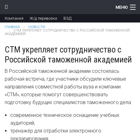
Перейти к основному содержанию
МЕНЮ
Компания
Ж/д перевозки
ВЭД
Компания
Вы здесь
ГЛАВНАЯ
НОВОСТИ
СТМ УКРЕПЛЯЕТ СОТРУДНИЧЕСТВО С РОССИЙСКОЙ ТАМОЖЕННОЙ
АКАДЕМИЕЙ
Новости
СТМ укрепляет сотрудничество с
Продукты
Российской таможенной академией
Цены
В Российской таможенной академии состоялась
Поддержка
рабочая встреча, где участники обсудили ключевые
направления совместной работы вуза и компании
Контакты
«СТМ», которые помогут совершенствовать
подготовку будущих специалистов таможенного дела:
современное техническое оснащение учебных
аудиторий;
тренажёр для отработки электронного
декларирования;