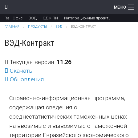
Перейти к основному содержанию
МЕНЮ
Rail-Офис
ВЭД
ЭД и ПИ
Интеграционные проекты
Компания
Вы здесь
ГЛАВНАЯ
ПРОДУКТЫ
ВЭД
ВЭД-КОНТРАКТ
Новости
ВЭД-Контракт
Продукты
Текущая версия:
11.26
Цены
Скачать
Поддержка
Обновления
Контакты
Справочно-информационная программа,
содержащая сведения о
среднестатистических таможенных ценах
на ввозимые и вывозимые с таможенной
территории Евразийского экономического