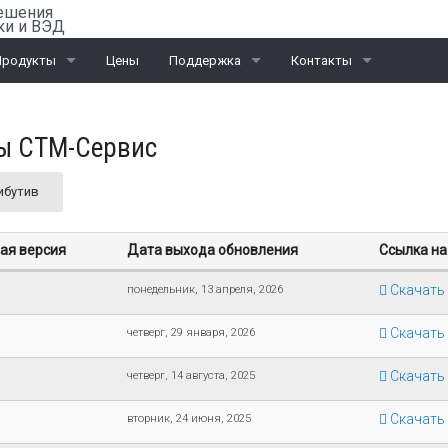
ешения
ки и ВЭД
Продукты
Цены
Поддержка
Контакты
ail-Офис
Скачать «Ассистент»
Санкт-Петербург
ы СТМ-Сервис
ВЭД
Москва
ибутив
ЭД и ПИ
Калининград
Интеграционные проекты
Дилеры
ая версия
Дата выхода обновления
Ссылка на
Скачать
понедельник, 13 апреля, 2026
Скачать
четверг, 29 января, 2026
Скачать
четверг, 14 августа, 2025
Скачать
вторник, 24 июня, 2025