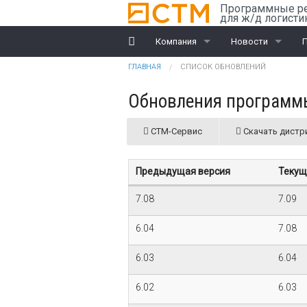
Перейти к основному содержанию
Программные р
для ж/д логисти
Компания
Новости
Вы здесь
ГЛАВНАЯ
СПИСОК ОБНОВЛЕНИЙ
История
Компания
R
Обновления программ
Награды
Ж/д перевозки
СТМ-Сервис
Скачать дистр
Партнеры
ВЭД
Клиенты
Предыдущая версия
Текущ
Дилеры
7.08
7.09
Обучение
6.04
7.08
6.03
Документы
6.04
6.02
6.03