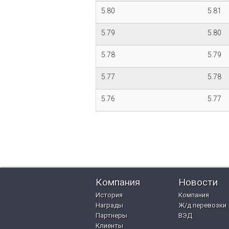
5.80
5.81
5.79
5.80
5.78
5.79
5.77
5.78
5.76
5.77
Страницы
Компания
Новости
История
Компания
Награды
Ж/д перевозки
Партнеры
ВЭД
Клиенты