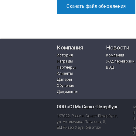
Скачать файл обновления
Компания
Новости
История
Компания
Награды
Ж/д перевозки
Партнеры
ВЭД
Клиенты
Дилеры
Обучение
Документы
ООО «СТМ» Санкт-Петербург
Т
197022
,
Россия
,
Санкт-Петербург
,
ул. Академика Павлова, 5,
БЦ Ривер Хауз
,
6-й этаж
Т