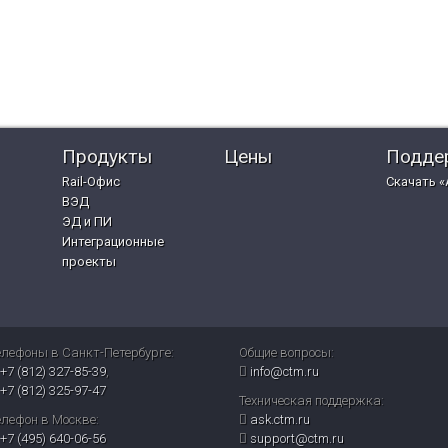
Продукты
Цены
Подде
Rail-Офис
Скачать «
ВЭД
ЭД и ПИ
Интеграционные
проекты
елефоны в Санкт-Петербурге:
Общие вопросы:
+7 (812) 327-85-39
,
info@ctm.ru
+7 (812) 325-97-47
Техническая поддержка:
елефон в Москве:
ask.ctm.ru
+7 (495) 640-06-56
support@ctm.ru