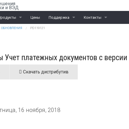
ешения
ки и ВЭД
Продукты
Цены
Поддержка
Контакты
ОБНОВЛЕНИЯ
PD119121
ail-Офис
Скачать «Ассистент»
Санкт-Петербург
ВЭД
Москва
Учет платежных документов с версии 1
ЭД и ПИ
Калининград
Интеграционные проекты
Дилеры
в
Скачать дистрибутив
тница, 16 ноября, 2018