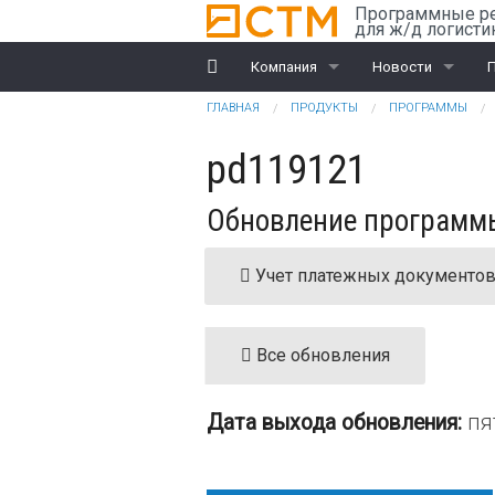
Перейти к основному содержанию
Программные р
для ж/д логисти
Компания
Новости
Вы здесь
ГЛАВНАЯ
ПРОДУКТЫ
ПРОГРАММЫ
История
Компания
R
pd119121
Награды
Ж/д перевозки
Обновление программы 
Партнеры
ВЭД
Клиенты
Учет платежных документо
Дилеры
Все обновления
Обучение
Документы
Дата выхода обновления:
пя