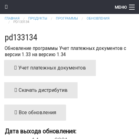
Перейти к основному содержанию
МЕНЮ
Вы здесь
ГЛАВНАЯ
ПРОДУКТЫ
ПРОГРАММЫ
ОБНОВЛЕНИЯ
Компания
PD133134
Новости
pd133134
Обновление программы Учет платежных документов с
Продукты
версии 1.33 на версию 1.34
Цены
Учет платежных документов
Поддержка
Контакты
Скачать дистрибутив
Все обновления
Дата выхода обновления: