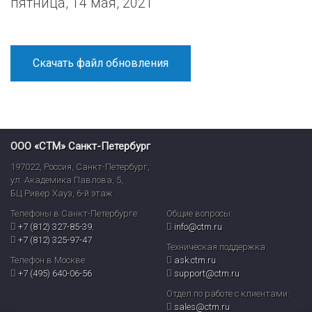
пятница, 14 мая, 2021
Скачать файл обновления
ООО «СТМ» Санкт-Петербург
197022
,
Россия
,
Санкт-Петербург
,
ул. Академика Павлова, 5,
БЦ Ривер Хауз
,
6-й этаж
Телефоны в Санкт-Петербурге:
Общие вопросы:
+7 (812) 327-85-39
,
info@ctm.ru
+7 (812) 325-97-47
Техническая поддержка:
Телефон в Москве:
ask.ctm.ru
+7 (495) 640-06-56
support@ctm.ru
Отдел по работе с клиентами:
sales@ctm.ru