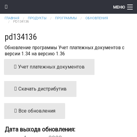
Перейти к основному содержанию
МЕНЮ
Вы здесь
ГЛАВНАЯ
ПРОДУКТЫ
ПРОГРАММЫ
ОБНОВЛЕНИЯ
Компания
PD134136
Новости
pd134136
Обновление программы Учет платежных документов с
Продукты
версии 1.34 на версию 1.36
Цены
Учет платежных документов
Поддержка
Контакты
Скачать дистрибутив
Все обновления
Дата выхода обновления: