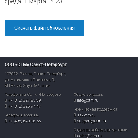
среда, 1 марта, 2023
Скачать файл обновления
ООО «СТМ» Санкт-Петербург
197022
,
Россия
,
Санкт-Петербург
,
ул. Академика Павлова, 5,
БЦ Ривер Хауз
,
6-й этаж
Телефоны в Санкт-Петербурге:
Общие вопросы:
+7 (812) 327-85-39
,
info@ctm.ru
+7 (812) 325-97-47
Техническая поддержка:
Телефон в Москве:
ask.ctm.ru
+7 (495) 640-06-56
support@ctm.ru
Отдел по работе с клиентами:
sales@ctm.ru