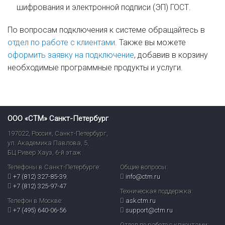
шифрования и электронной подписи (ЭП) ГОСТ.
По вопросам подключения к системе обращайтесь в
отдел по работе с клиентами
. Также вы можете
оформить заявку на подключение
, добавив в корзину
необходимые программные продукты и услуги.
ООО «СТМ» Санкт-Петербург
197022
,
Россия
,
Санкт-Петербург
,
ул. Академика Павлова, 5,
БЦ Ривер Хауз
,
6-й этаж
Телефоны в Санкт-Петербурге:
Общие вопросы:
+7 (812) 327-85-39
,
info@ctm.ru
+7 (812) 325-97-47
Техническая поддержка:
Телефон в Москве:
ask.ctm.ru
+7 (495) 640-06-56
support@ctm.ru
Отдел по работе с клиентами: