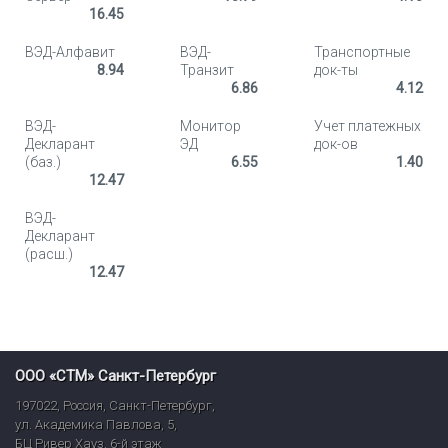
16.45
ВЭД-Алфавит
ВЭД-
Транспортные
8.94
Транзит
док-ты
6.86
4.12
ВЭД-
Монитор
Учет платежных
Декларант
ЭД
док-ов
(баз.)
6.55
1.40
12.47
ВЭД-
Декларант
(расш.)
12.47
ООО «СТМ» Санкт-Петербург
197022
,
Россия
,
Санкт-Петербург
,
ул. Академика Павлова, 5,
БЦ Ривер Хауз
,
6-й этаж