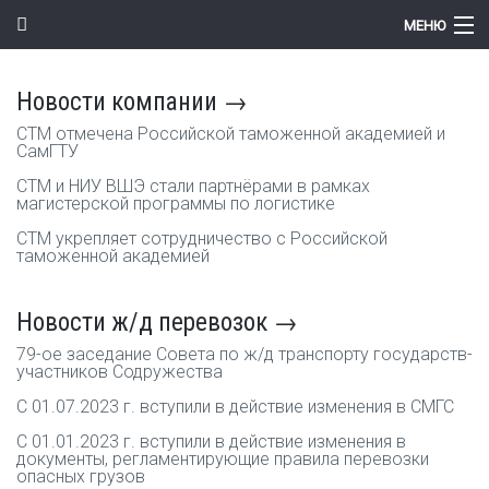
Перейти к основному содержанию
МЕНЮ
Компания
Новости компании →
Новости
СТМ отмечена Российской таможенной академией и
СамГТУ
Продукты
СТМ и НИУ ВШЭ стали партнёрами в рамках
магистерской программы по логистике
Цены
СТМ укрепляет сотрудничество с Российской
таможенной академией
Поддержка
Контакты
Новости ж/д перевозок →
79-ое заседание Совета по ж/д транспорту государств-
участников Содружества
С 01.07.2023 г. вступили в действие изменения в СМГС
С 01.01.2023 г. вступили в действие изменения в
документы, регламентирующие правила перевозки
опасных грузов