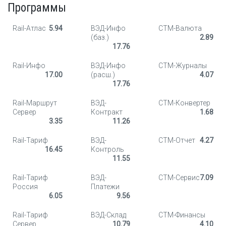
Программы
Rail-Атлас
5.94
ВЭД-Инфо
СТМ-Валюта
(баз.)
2.89
17.76
Rail-Инфо
ВЭД-Инфо
СТМ-Журналы
17.00
(расш.)
4.07
17.76
Rail-Маршрут
ВЭД-
СТМ-Конвертер
Сервер
Контракт
1.68
3.35
11.26
Rail-Тариф
ВЭД-
СТМ-Отчет
4.27
16.45
Контроль
11.55
Rail-Тариф
ВЭД-
СТМ-Сервис
7.09
Россия
Платежи
6.05
9.56
Rail-Тариф
ВЭД-Склад
СТМ-Финансы
Сервер
10.79
4.10